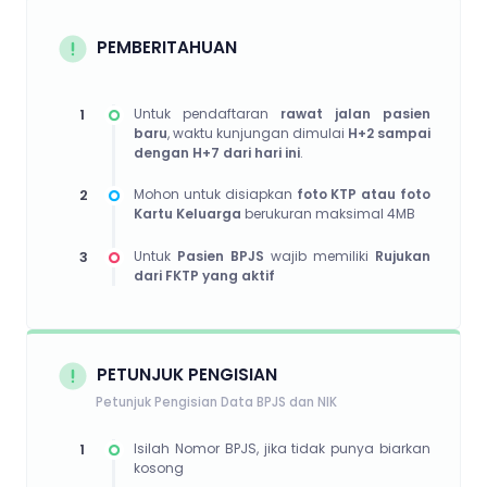
PEMBERITAHUAN
1
Untuk pendaftaran
rawat jalan pasien
baru
, waktu kunjungan dimulai
H+2 sampai
dengan H+7 dari hari ini
.
2
Mohon untuk disiapkan
foto KTP atau foto
Kartu Keluarga
berukuran maksimal 4MB
3
Untuk
Pasien BPJS
wajib memiliki
Rujukan
dari FKTP yang aktif
PETUNJUK PENGISIAN
Petunjuk Pengisian Data BPJS dan NIK
1
Isilah Nomor BPJS, jika tidak punya biarkan
kosong