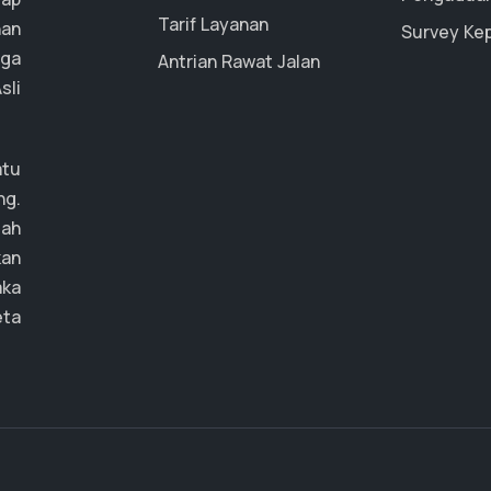
Tarif Layanan
nan
Survey Ke
uga
Antrian Rawat Jalan
li
atu
ng.
mah
an
ka
eta