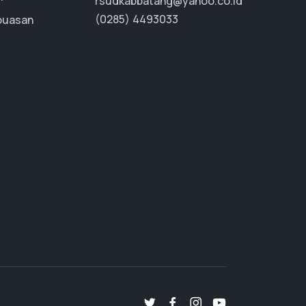
rsudkabbatang@yahoo.co.id
(0285) 4493033
puasan