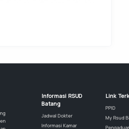
Informasi RSUD
Link Terk
Batang
PPID
ang
Jadwal Dokter
My Rsud B
ten
Informasi Kamar
Pengadua
dap